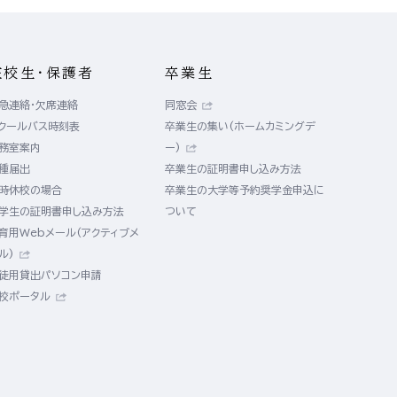
在校生・保護者
卒業生
急連絡・欠席連絡
同窓会
クールバス時刻表
卒業生の集い(ホームカミングデ
務室案内
ー)
種届出
卒業生の証明書申し込み方法
時休校の場合
卒業生の大学等予約奨学金申込に
学生の証明書申し込み方法
ついて
育用Webメール(アクティブメ
ル)
徒用貸出パソコン申請
校ポータル