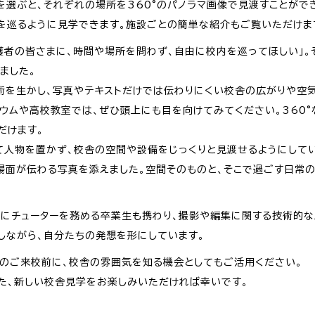
選ぶと、それぞれの場所を360°のパノラマ画像で見渡すことができ
内を巡るように見学できます。施設ごとの簡単な紹介もご覧いただけま
護者の皆さまに、時間や場所を問わず、自由に校内を巡ってほしい」。
ました。
術を生かし、写真やテキストだけでは伝わりにくい校舎の広がりや空
ウムや高校教室では、ぜひ頭上にも目を向けてみてください。360
だけます。
えて人物を置かず、校舎の空間や設備をじっくりと見渡せるようにして
場面が伝わる写真を添えました。空間そのものと、そこで過ごす日常
的にチューターを務める卒業生も携わり、撮影や編集に関する技術的な
しながら、自分たちの発想を形にしています。
へのご来校前に、校舎の雰囲気を知る機会としてもご活用ください。
た、新しい校舎見学をお楽しみいただければ幸いです。