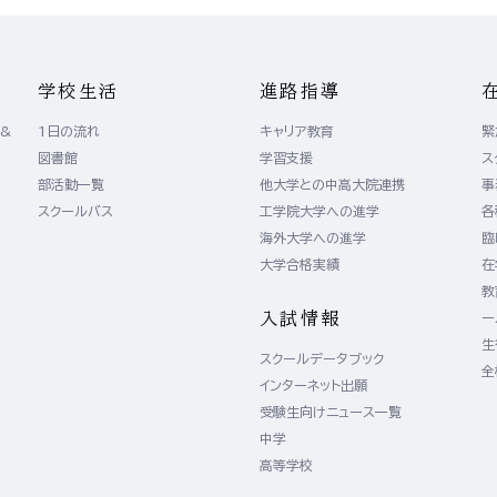
学校生活
進路指導
 &
1日の流れ
キャリア教育
緊
図書館
学習支援
ス
）
部活動一覧
他大学との中高大院連携
事
）
スクールバス
工学院大学への進学
各
海外大学への進学
臨
大学合格実績
在
教
入試情報
ー
生
スクールデータブック
全
インターネット出願
受験生向けニュース一覧
中学
高等学校