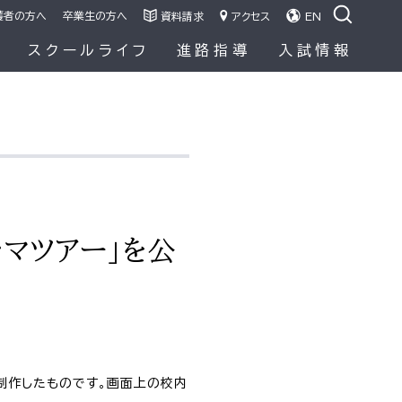
護者の方へ
卒業生の方へ
資料請求
アクセス
EN
容
スクールライフ
進路指導
入試情報
ラマツアー」を公
制作したものです。画面上の校内