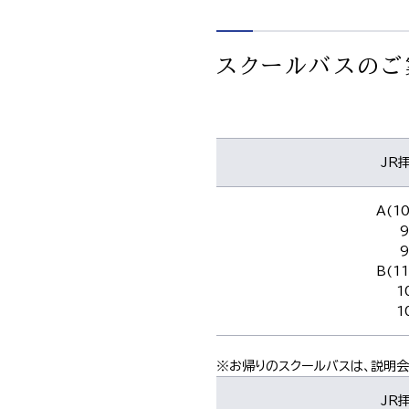
スクールバスのご
JR
A(1
9
9
B(1
1
1
※お帰りのスクールバスは、説明
JR