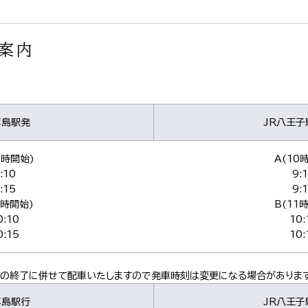
案内
拝島駅発
JR八王子
0時開始)
A(10
:10
9:
:15
9:
1時開始)
B(11
0:10
10:
0:15
10:
会の終了に併せて配車いたしますので発車時刻は変更になる場合があります
拝島駅行
JR八王子