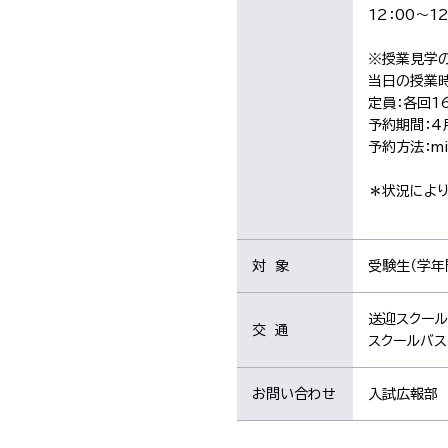
12：00～1
※授業見学の
当日の授業時
定員：各回16
予約期間：4月
予約方法：mi
＊状況によ
対 象
受験生（学年
送迎スクール
交 通
スクールバス
お問い合わせ
入試広報部 0