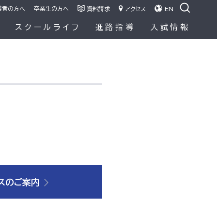
護者の方へ
卒業生の方へ
資料請求
アクセス
EN
容
スクールライフ
進路指導
入試情報
スのご案内