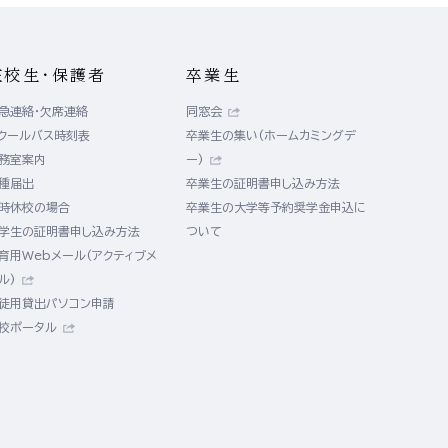
在校生・保護者
卒業生
急連絡・欠席連絡
同窓会
クールバス時刻表
卒業生の集い(ホームカミングデ
務室案内
ー)
種届出
卒業生の証明書申し込み方法
時休校の場合
卒業生の大学等予約奨学金申込に
学生の証明書申し込み方法
ついて
育用Webメール(アクティブメ
ル)
徒用貸出パソコン申請
校ポータル