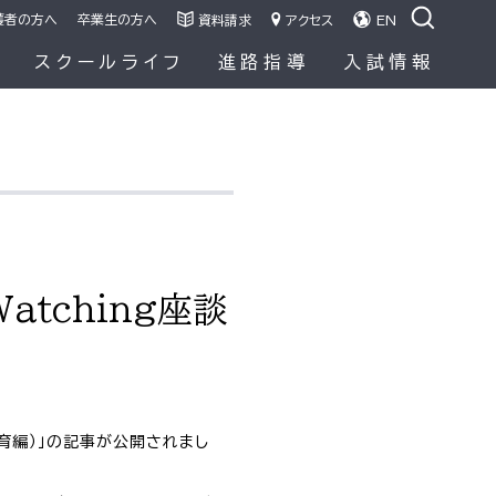
護者の方へ
卒業生の方へ
資料請求
アクセス
EN
容
スクールライフ
進路指導
入試情報
tching座談
教育編）」の記事が公開されまし