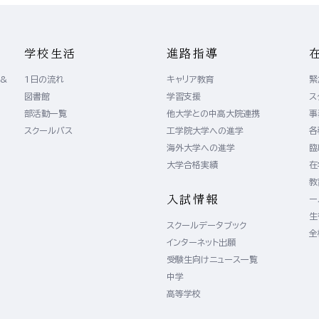
学校生活
進路指導
 &
1日の流れ
キャリア教育
緊
図書館
学習支援
ス
）
部活動一覧
他大学との中高大院連携
事
）
スクールバス
工学院大学への進学
各
海外大学への進学
臨
大学合格実績
在
教
入試情報
ー
生
スクールデータブック
全
インターネット出願
受験生向けニュース一覧
中学
高等学校