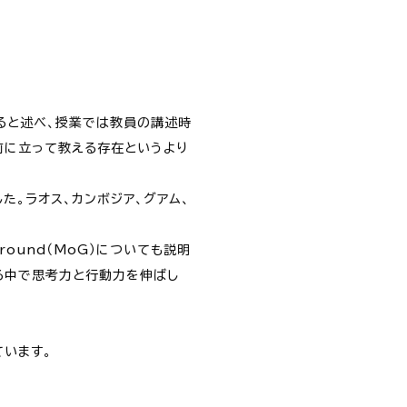
ると述べ、授業では教員の講述時
前に立って教える存在というより
した。ラオス、カンボジア、グアム、
round（MoG）についても説明
る中で思考力と行動力を伸ばし
ています。