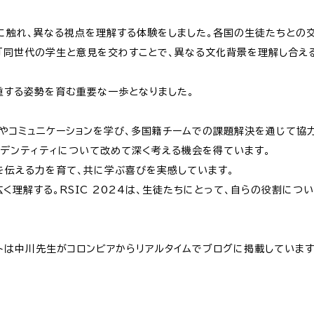
化に触れ、異なる視点を理解する体験をしました。各国の生徒たちとの
。「同世代の学生と意見を交わすことで、異なる文化背景を理解し合え
重する姿勢を育む重要な一歩となりました。
プやコミュニケーションを学び、多国籍チームでの課題解決を通じて協
イデンティティについて改めて深く考える機会を得ています。
を伝える力を育て、共に学ぶ喜びを実感しています。
く理解する。RSIC 2024は、生徒たちにとって、自らの役割につ
ポートは中川先生がコロンビアからリアルタイムでブログに掲載していま