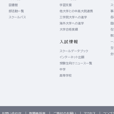
図書館
学習支援
ス
）
部活動一覧
他大学との中高大院連携
事
）
スクールバス
工学院大学への進学
各
海外大学への進学
臨
大学合格実績
在
教
入試情報
ー
生
スクールデータブック
全
インターネット出願
受験生向けニュース一覧
中学
高等学校
お問い合わせ
教職員採用
ご寄付のお願い
アクセス
コンプ