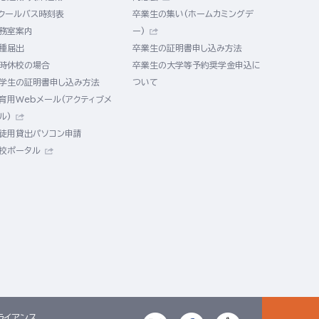
クールバス時刻表
卒業生の集い(ホームカミングデ
務室案内
ー)
種届出
卒業生の証明書申し込み方法
時休校の場合
卒業生の大学等予約奨学金申込に
学生の証明書申し込み方法
ついて
育用Webメール(アクティブメ
ル)
徒用貸出パソコン申請
校ポータル
ライアンス