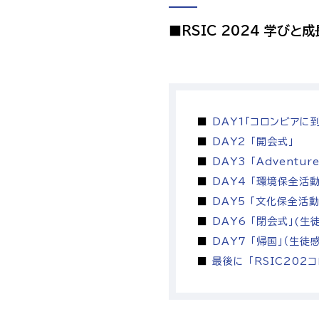
■RSIC 2024 学びと成長
■
DAY1「コロンビアに
■
DAY2 「開会式」
■
DAY3 「Adventur
■
DAY4 「環境保全活動
■
DAY5 「文化保全活動
■
DAY6 「閉会式」(生
■
DAY7 「帰国」（生徒
■
最後に 「RSIC202