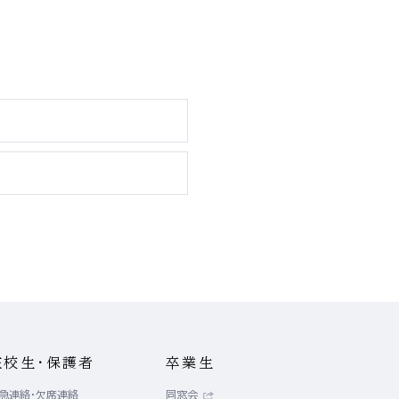
在校生・保護者
卒業生
急連絡・欠席連絡
同窓会