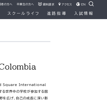
護者の方へ
卒業生の方へ
資料請求
アクセス
EN
容
スクールライフ
進路指導
入試情報
Colombia
are International
に所属する世界中の学校が参加する国
視野を広げ、自己の成長に深い影