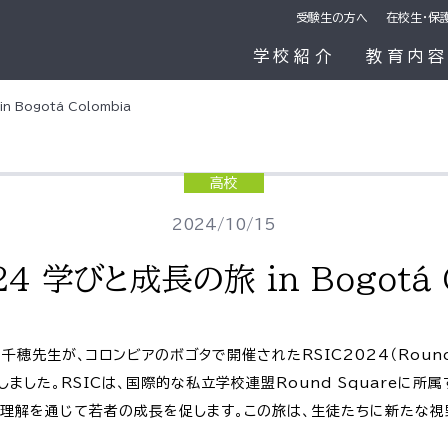
受験生の方へ
在校生・保
学校紹介
教育内
 Bogotá Colombia
高校
2024/10/15
24 学びと成長の旅 in Bogotá 
穂先生が、コロンビアのボゴタで開催されたRSIC2024（Round Squ
に参加しました。RSICは、国際的な私立学校連盟Round Square
際理解を通じて若者の成長を促します。この旅は、生徒たちに新たな